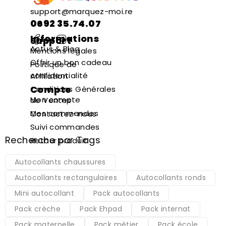
support@marquez-moi.re
0692 35.74.07
Informations
Support
Actus & Blog
Mentions légales
Offrir un bon cadeau
Politique de
confidentialité
Affiliation
Compte
Conditions Générales
Mon compte
de Ventes
Mes commandes
Contactez-nous
Suivi commandes
Recherche par Tags
Retour produit
Autocollants chaussures
Autocollants rectangulaires
Autocollants ronds
Mini autocollant
Pack autocollants
Pack crèche
Pack Ehpad
Pack internat
Pack maternelle
Pack métier
Pack école