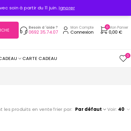
Suivi de commande
Contactez-nous
c soin à partir du 11 juin.
Ignorer
0
Besoin d 'aide ?
Mon Compte
Mon Panier
0692 35.74.07
Connexion
0,00
€
0
 CADEAU
CARTE CADEAU
t les produits en vente
Trier par
Par défaut
Voir:
40