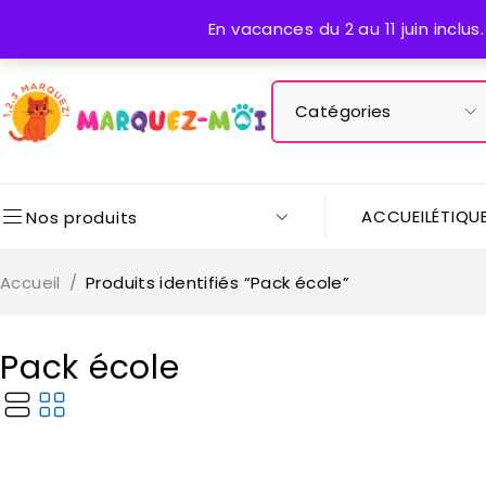
🚚 Livraison offerte dès 28€ d’achat | 📬 Suivi disponible
En vacances du 2 au 11 juin inclu
ACCUEIL
ÉTIQU
Nos produits
Accueil
/
Produits identifiés “Pack école”
Pack école