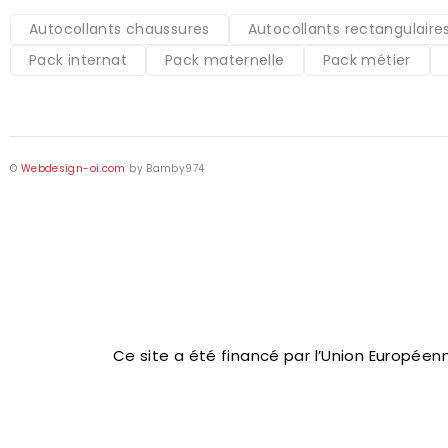
Autocollants chaussures
Autocollants rectangulaire
Pack internat
Pack maternelle
Pack métier
©
Webdesign-oi.com
by
Bamby974
Ce site a été financé par l’Union Europée