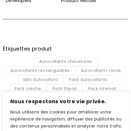
Developers
Product Recalls
Étiquettes produit
Autocollants chaussures
Autocollants rectangulaires
Autocollants ronds
Mini autocollant
Pack autocollants
Pack crèche
Pack Ehpad
Pack internat
Pack maternelle
Pack métier
Pack école
Nous respectons votre vie privée.
Petits autocollant
Étiquettes thermocollantes
Nous utilisons des cookies pour améliorer votre
expérience de navigation, diffuser des publicités ou
© Ecomall. All Rights Reserved.
des contenus personnalisés et analyser notre trafic.