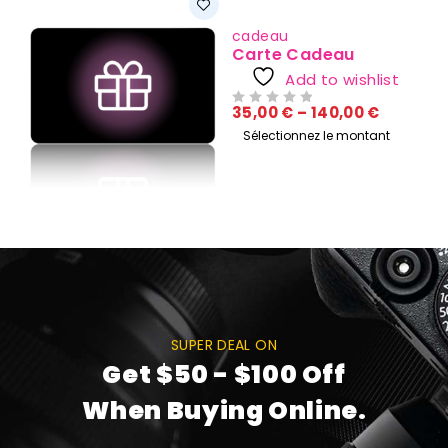
cadeau
Carte Cadeau
Add to wishlist
35,00
€
–
140,00
€
SUR 5
Sélectionnez le montant
SUPER DEAL ON
Get $50 - $100 Off
When Buying Online.