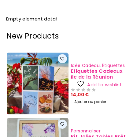
Empty element data!
New Products
Idée Cadeau
,
Étiquettes
Etiquettes Cadeaux
ile de la Réunion
Add to wishlist
14,00
€
SUR 5
Ajouter au panier
Personnaliser
Kit Jolies Tables Prêt